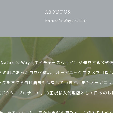
ABOUT US
Nature’s Wayについて
ature’s Way（ネイチャーズウェイ）が運営する公式
人の肌にあった自然化粧品、オーガニックコスメを目指
ハーブを育てる自社農場も保有しています。またオーガニ
ER’S（ドクターブロナー）」の正規輸入代理店として日本
造」をモットーに、豊かな自然の恵みと、関係するすべ