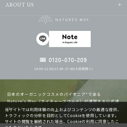
ABOUT US
0120-070-209
10:00~12:00/13:00~17:00(土日祝除く)
日本のオーガニックコスメのパイオニア*である
Nature’s Way（ネイチャーズウェイ）が運営する公式通
販サイト。
当サイトでは利用体験の向上およびコンテンツの最適な提供、
トラフィックの分析を目的としてCookieを使用しています。
サイトの閲覧を継続された場合、Cookieの利用に同意したこ
ネイチャーズウェイの製品は日本で作る、日本人の肌に