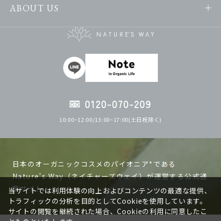
ABOUT US
0120-070-209
10:00~12:00/13:00~17:00(土日祝除く)
日本のオーガニックコスメのパイオニア*である
Nature’s Way（ネイチャーズウェイ）が運営する公式通
販サイト。
当サイトでは利用体験の向上およびコンテンツの最適な提供、
トラフィックの分析を目的としてCookieを使用しています。
サイトの閲覧を継続された場合、Cookieの利用に同意したこ
ネイチャーズウェイの製品は日本で作る、日本人の肌に