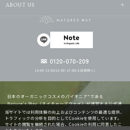
ABOUT US
0120-070-209
10:00~12:00/13:00~17:00(土日祝除く)
日本のオーガニックコスメのパイオニア*である
Nature’s Way（ネイチャーズウェイ）が運営する公式通
販サイト。
当サイトでは利用体験の向上およびコンテンツの最適な提供、
トラフィックの分析を目的としてCookieを使用しています。
サイトの閲覧を継続された場合、Cookieの利用に同意したこ
ネイチャーズウェイの製品は日本で作る、日本人の肌に