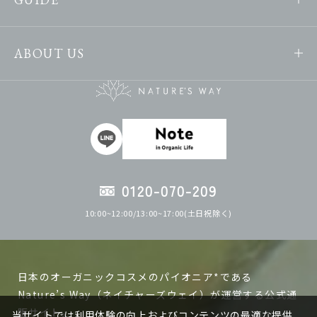
ABOUT US
0120-070-209
10:00~12:00/13:00~17:00(土日祝除く)
日本のオーガニックコスメのパイオニア*である
Nature’s Way（ネイチャーズウェイ）が運営する公式通
販サイト。
当サイトでは利用体験の向上およびコンテンツの最適な提供、