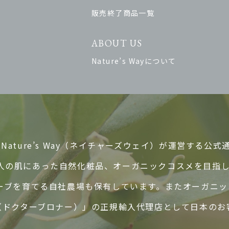
販売終了商品一覧
ABOUT US
Nature’s Wayについて
ature’s Way（ネイチャーズウェイ）が運営する公式
人の肌にあった自然化粧品、オーガニックコスメを目指
ハーブを育てる自社農場も保有しています。またオーガニ
ER’S（ドクターブロナー）」の正規輸入代理店として日本