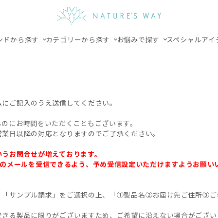
ンドから探す
カテゴリーから探す
お悩みで探す
スペシャルアイ
ムにご記入のうえ送信してください。
るのにお時間をいただくこともございます。
営業日以降の対応となりますのでご了承ください。
いうお問合せが増えております。
.jp」からのメールを受信できるよう、予め受信設定いただけますようお願
、「サンプル請求」をご選択の上、「①製品名②お届け先ご住所③ご
できる製品に限りがございますため、ご希望に沿えない場合がござい