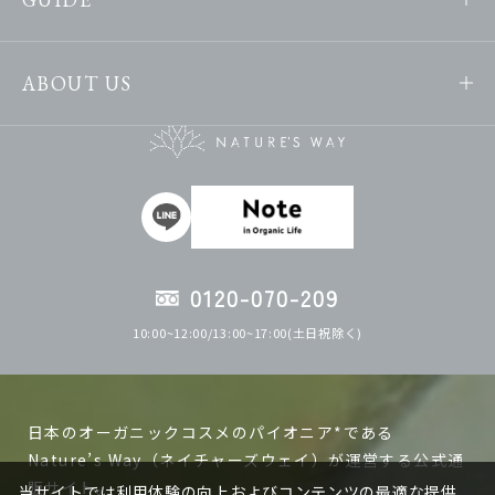
ABOUT US
0120-070-209
10:00~12:00/13:00~17:00(土日祝除く)
日本のオーガニックコスメのパイオニア*である
Nature’s Way（ネイチャーズウェイ）が運営する公式通
販サイト。
当サイトでは利用体験の向上およびコンテンツの最適な提供、