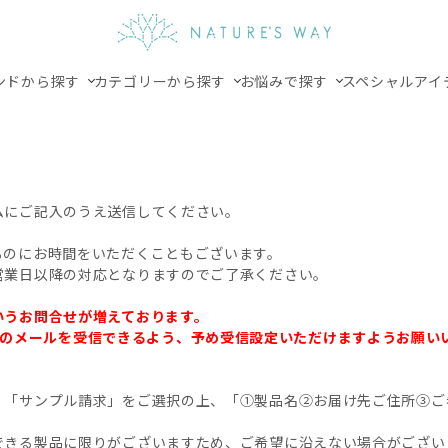
ンドから探す
カテゴリーから探す
お悩みで探す
スペシャルアイ
ムにご記入のうえ送信してください。
るのにお時間をいただくこともございます。
営業日以降の対応となりますのでご了承ください。
いうお問合せが増えております。
.jp」からのメールを受信できるよう、予め受信設定いただけますようお願
、「サンプル請求」をご選択の上、「①製品名②お届け先ご住所③ご
できる製品に限りがございますため、ご希望に沿えない場合がござい