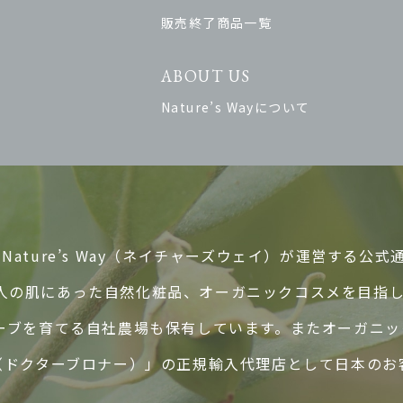
販売終了商品一覧
ABOUT US
Nature’s Wayについて
ature’s Way（ネイチャーズウェイ）が運営する公式
人の肌にあった自然化粧品、オーガニックコスメを目指
ハーブを育てる自社農場も保有しています。またオーガニ
ER’S（ドクターブロナー）」の正規輸入代理店として日本