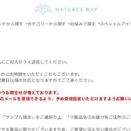
ンドから探す
カテゴリーから探す
お悩みで探す
スペシャルアイ
ムにご記入のうえ送信してください。
るのにお時間をいただくこともございます。
営業日以降の対応となりますのでご了承ください。
いうお問合せが増えております。
.jp」からのメールを受信できるよう、予め受信設定いただけますようお願
、「サンプル請求」をご選択の上、「①製品名②お届け先ご住所③ご
できる製品に限りがございますため、ご希望に沿えない場合がござい