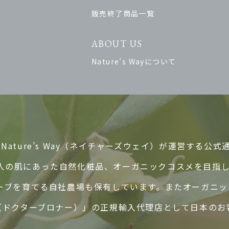
販売終了商品一覧
ABOUT US
Nature’s Wayについて
ature’s Way（ネイチャーズウェイ）が運営する公式
人の肌にあった自然化粧品、オーガニックコスメを目指
ハーブを育てる自社農場も保有しています。またオーガニ
ER’S（ドクターブロナー）」の正規輸入代理店として日本