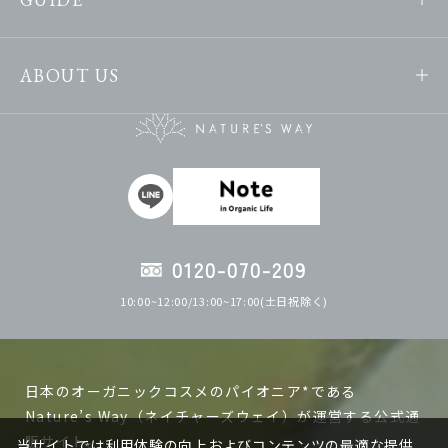
ABOUT US
0120-070-209
10:00~12:00/13:00~17:00(土日祝除く)
日本のオーガニックコスメのパイオニア*である
Nature’s Way（ネイチャーズウェイ）が運営する公式通
販サイト。
当サイトでは利用体験の向上およびコンテンツの最適な提供、