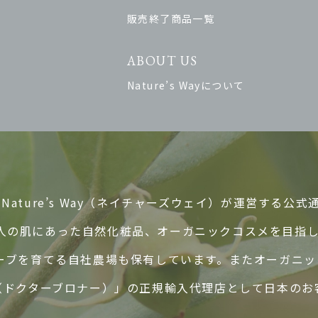
販売終了商品一覧
ABOUT US
Nature’s Wayについて
ature’s Way（ネイチャーズウェイ）が運営する公式
人の肌にあった自然化粧品、オーガニックコスメを目指
ハーブを育てる自社農場も保有しています。またオーガニ
ER’S（ドクターブロナー）」の正規輸入代理店として日本