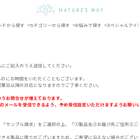
ンドから探す
カテゴリーから探す
お悩みで探す
スペシャルアイ
ムにご記入のうえ送信してください。
るのにお時間をいただくこともございます。
営業日以降の対応となりますのでご了承ください。
いうお問合せが増えております。
.jp」からのメールを受信できるよう、予め受信設定いただけますようお願
、「サンプル請求」をご選択の上、「①製品名②お届け先ご住所③ご
できる製品に限りがございますため、ご希望に沿えない場合がござい