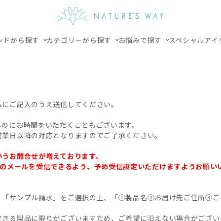
ンドから探す
カテゴリーから探す
お悩みで探す
スペシャルアイ
ムにご記入のうえ送信してください。
るのにお時間をいただくこともございます。
営業日以降の対応となりますのでご了承ください。
いうお問合せが増えております。
.jp」からのメールを受信できるよう、予め受信設定いただけますようお願
、「サンプル請求」をご選択の上、「①製品名②お届け先ご住所③ご
できる製品に限りがございますため、ご希望に沿えない場合がござい