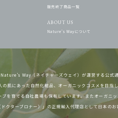
販売終了商品一覧
ABOUT US
Nature’s Wayについて
ature’s Way（ネイチャーズウェイ）が運営する公式
人の肌にあった自然化粧品、オーガニックコスメを目指
ハーブを育てる自社農場も保有しています。またオーガニ
ER’S（ドクターブロナー）」の正規輸入代理店として日本