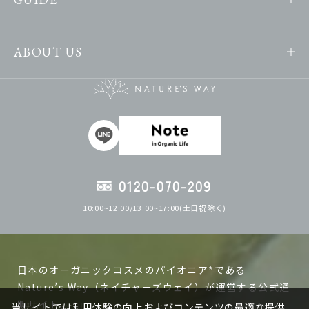
ABOUT US
0120-070-209
10:00~12:00/13:00~17:00(土日祝除く)
日本のオーガニックコスメのパイオニア*である
Nature’s Way（ネイチャーズウェイ）が運営する公式通
販サイト。
当サイトでは利用体験の向上およびコンテンツの最適な提供、