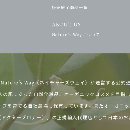
販売終了商品一覧
ABOUT US
Nature’s Wayについて
ature’s Way（ネイチャーズウェイ）が運営する公式
人の肌にあった自然化粧品、オーガニックコスメを目指
ハーブを育てる自社農場も保有しています。またオーガニ
ER’S（ドクターブロナー）」の正規輸入代理店として日本