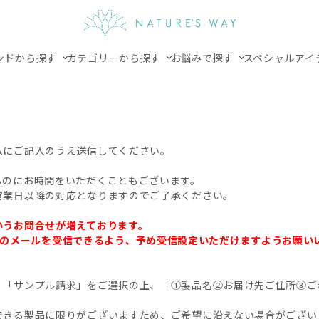
ンドから探す
カテゴリーから探す
お悩みで探す
スペシャルアイ
ムにご記入のうえ送信してください。
るのにお時間をいただくこともございます。
営業日以降の対応となりますのでご了承ください。
いうお問合せが増えております。
.jp」からのメールを受信できるよう、予め受信設定いただけますようお願
、「サンプル請求」をご選択の上、「①製品名②お届け先ご住所③ご
できる製品に限りがございますため、ご希望に沿えない場合がござい