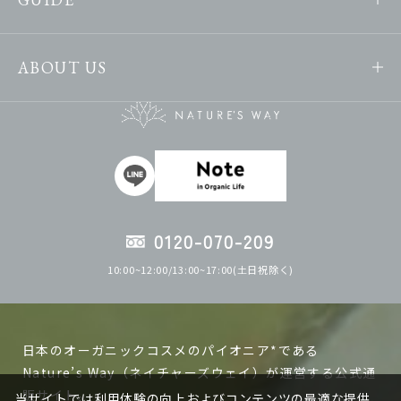
ABOUT US
0120-070-209
10:00~12:00/13:00~17:00(土日祝除く)
日本のオーガニックコスメのパイオニア*である
Nature’s Way（ネイチャーズウェイ）が運営する公式通
販サイト。
当サイトでは利用体験の向上およびコンテンツの最適な提供、