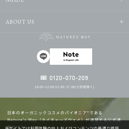
ABOUT US
0120-070-209
10:00~12:00/13:00~17:00(土日祝除く)
日本のオーガニックコスメのパイオニア*である
Nature’s Way（ネイチャーズウェイ）が運営する公式通
販サイト。
当サイトでは利用体験の向上およびコンテンツの最適な提供、