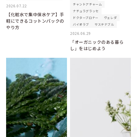
チャントアチャーム
2026.07.22
ナチュラグラッセ
【化粧水で集中保水ケア】手
ドクターブロナー
ヴェレダ
軽にできるコットンパックの
バイオラブ
サステナブル
やり方
2026.06.29
「オーガニックのある暮ら
し」をはじめよう