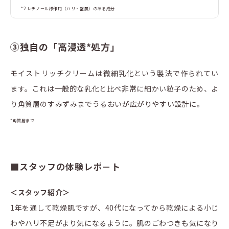
*2 レチノール様作用（ハリ・整肌）のある成分
③独自の「高浸透*処方」
モイストリッチクリームは微細乳化という製法で作られてい
ます。これは一般的な乳化と比べ非常に細かい粒子のため、よ
り角質層のすみずみまでうるおいが広がりやすい設計に。
*角質層まで
■スタッフの体験レポ－ト
＜スタッフ紹介＞
1年を通して乾燥肌ですが、40代になってから乾燥による小じ
わやハリ不足がより気になるように。肌のごわつきも気になり