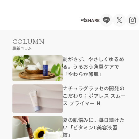
SHARE
COLUMN
最新コラム
剥がさず、やさしくゆるめ
る。うるおう角質ケアで
「やわらか卵肌」
ナチュラグラッセの開発の
こだわり：ポアレス スムー
ス プライマー N
夏の肌悩みに。毎日続けた
い「ビタミンC美容液習
慣」