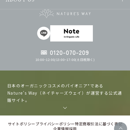
0120-070-209
10:00~12:00/13:00~17:00(土日祝除く)
日本のオーガニックコスメのパイオニア*である
Nature’s Way（ネイチャーズウェイ）が運営する公式通
販サイト。
ネイチャーズウェイの製品は日本で作る、日本人の肌に
あった自然化粧品、オーガニックコスメを目指して研究
サイトポリシー
プライバシーポリシー
特定商取引法に基づく表記
企業情報
採用
開発しています。山梨県北杜市には「有機JAS認証」を取