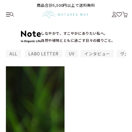
商品合計5,500円以上で送料無料
しなやかで、すこやかにありたい私へ。
自然や植物とともに過ごす日々の綴りごと。
ALL
LABO LETTER
UV
インタビュー
ヴェ