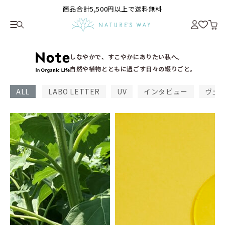
商品合計5,500円以上で送料無料
しなやかで、すこやかにありたい私へ。
自然や植物とともに過ごす日々の綴りごと。
ALL
LABO LETTER
UV
インタビュー
ヴェ