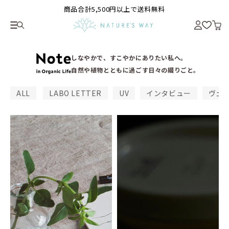
商品合計5,500円以上で送料無料
しなやかで、すこやかにありたい私へ。
自然や植物とともに過ごす日々の綴りごと。
ALL
LABO LETTER
UV
インタビュー
ヴェ