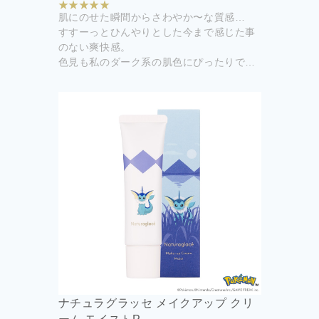
肌にのせた瞬間からさわやか〜な質感…
すすーっとひんやりとした今まで感じた事
のない爽快感。
色見も私のダーク系の肌色にぴったりでし
た！
ルースパウダーパフ2つを使いパウダーを
とり、パフを交差させながらお肌に薄く均
一にのせています。
購入して良かったです！
限定販売なので終了する前にもう一つ二つ
購入します！
ナチュラグラッセ メイクアップ クリ