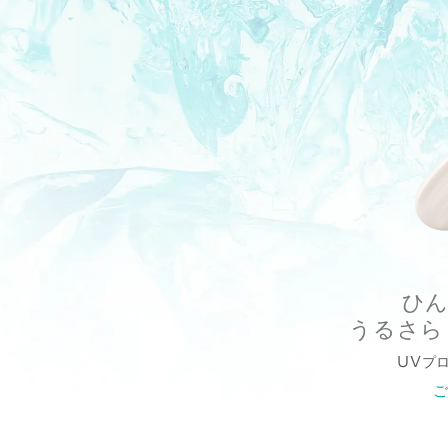
2026.3.3（Tue）ロフト（一部店舗除く）
先行発売
2026.3.13（Fri）公式オンラインショップ
イセタン ビューティー アポセ
2026.4.1（Wed）
▶取扱店舗一覧はこちら
全国発売
ひ
うるさら
UVプ
＊ハッカ葉油（香料・清涼成分）