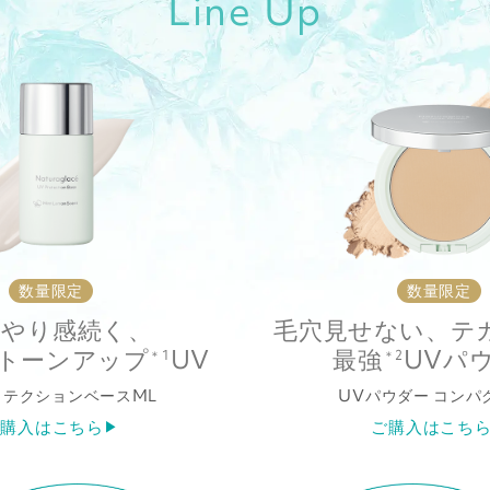
Line Up
カリー
数量限定
数量限定
んやり感続く、
毛穴見せない、テ
トーンアップ
UV
最強
UVパ
＊1
＊2
ロテクションベースML
UVパウダー コンパ
ご購入はこちら
ご購入はこち