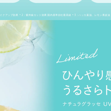
メイクアップ効果 ＊2：紫外線カット効果 国内基準自社最高値 ＊3：ハッカ葉油、レモン果皮油