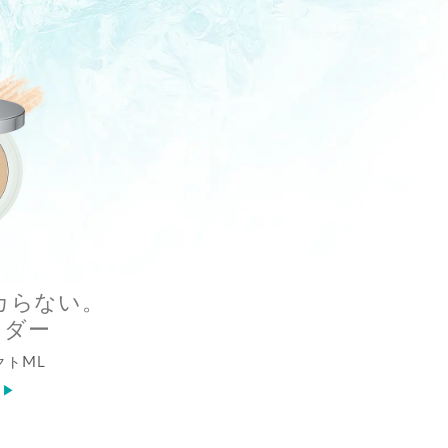
カらない。
ウダー
クトML
ら