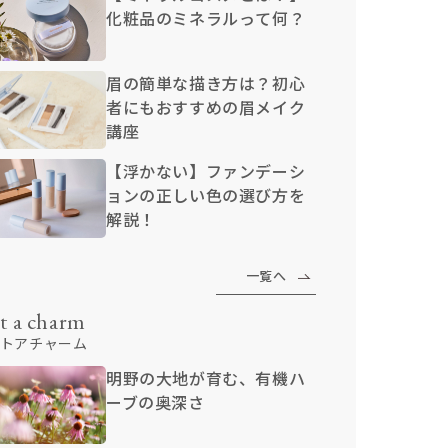
化粧品のミネラルって何？
眉の簡単な描き方は？初心
者にもおすすめの眉メイク
講座
【浮かない】ファンデーシ
ョンの正しい色の選び方を
解説！
一覧へ
t a charm
トアチャーム
明野の大地が育む、有機ハ
ーブの奥深さ