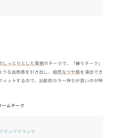
のしっとりとした質感
のチークで、「練りチーク」
ような血色感を引き出し、
自然なツヤ感
を演出でき
フィットするので、比較的カラー持ちが良いのが特
リームチーク
ナチュラグラッセ