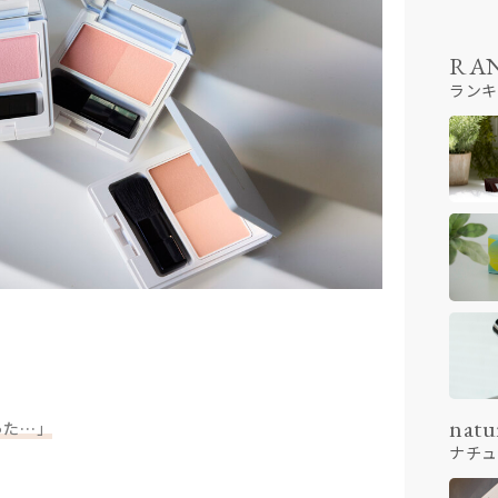
RA
ランキ
。
natu
った…」
ナチュ