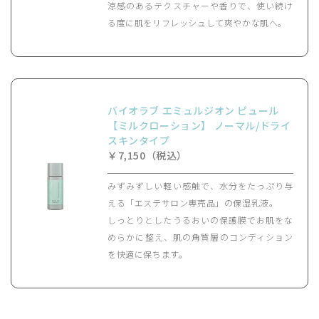
涼感のあるテクスチャーや香りで、使い続け
る度に肌をリフレッシュして爽やかな肌へ。
バイオラブ エミュルジオン ピュール
【ミルクローション】 ノーマル/ドライ
スキンタイプ
￥7,150（税込）
みずみずしい軽い感触で、水分をたっぷり与
える「エステサロン専売品」の保湿乳液。
しっとりとしたうるおいの保護膜でお肌をな
めらかに整え、肌の角質層のコンディション
を快適に保ちます。