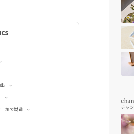
ICS
抽出
り
chan
チャン
社工場で製造