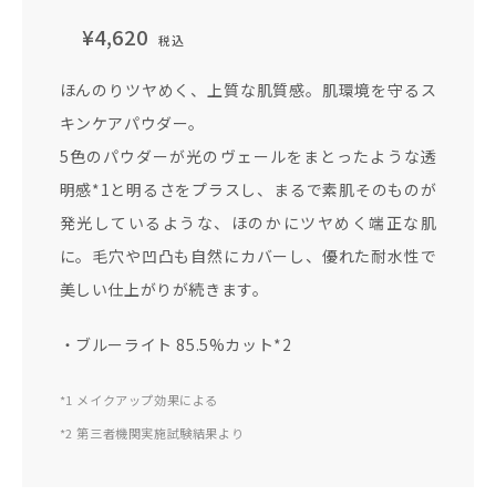
¥4,620
税込
ほんのりツヤめく、上質な肌質感。肌環境を守るス
キンケアパウダー。
5色のパウダーが光のヴェールをまとったような透
明感*1と明るさをプラスし、まるで素肌そのものが
発光しているような、ほのかにツヤめく端正な肌
に。毛穴や凹凸も自然にカバーし、優れた耐水性で
美しい仕上がりが続きます。
・ブルーライト 85.5%カット*2
*1 メイクアップ効果による
*2 第三者機関実施試験結果より