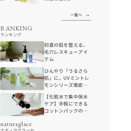
一覧へ
RANKING
ランキング
初夏の肌を整える、
毛穴レスキューアイ
テム
ひんやり「うるさら
肌」に。UVミントレ
モンシリーズ徹底解
説
【化粧水で集中保水
ケア】手軽にできる
コットンパックのや
り方
naturaglace
ナチュラグラッセ