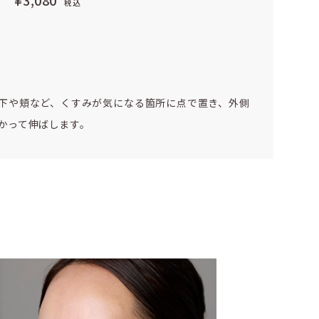
g
¥3,080
税込
下や頬など、くすみが気になる箇所に点で置き、外側
かって伸ばします。