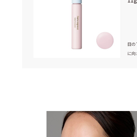
11
目の
に向