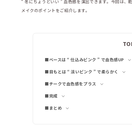
“ 冬にちょうどいい ” 血色感を演出できます。今回は
メイクのポイントをご紹介します。
TO
■ベースは “ 仕込みピンク ” で血色感UP
■目もとは “ 淡いピンク ” で柔らかく
■チークで血色感をプラス
■完成
■まとめ