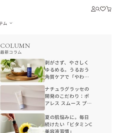
テム
COLUMN
最新コラム
剥がさず、やさしく
ゆるめる。うるおう
角質ケアで「やわら
か卵肌」
ナチュラグラッセの
開発のこだわり：ポ
アレス スムース プラ
イマー N
夏の肌悩みに。毎日
続けたい「ビタミンC
美容液習慣」