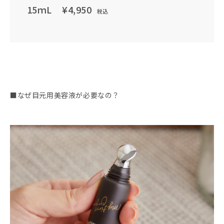
15ｍL
¥4,950
税込
■なぜ目元用美容液が必要なの？