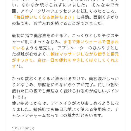
い、なかなか続けられずにいました。 そんな中で今
回、アイゾーンリペアエッセンスを試してみたところ、
「毎日使いたくなる気持ちよさ」
に感動。面倒くさがり
の私でも、お手入れを続けることができました。
最初に指で美容液をのせると、こっくりとしたテクスチ
ャーが肌にすっとなじみ、
まるで薄いヴェールで包まれ
ている
ような感覚に。 アプリケーターのひんやりとし
た感触が心地よく
、朝はマッサージしながら使うと目元
がすっきり。夜は一日の疲れをやさしくほぐしてくれま
す
*1。
たった数秒くるくると滑らせるだけで、美容液がしっか
りとなじみ、摩擦を抑えながらケアが完了。忙しい朝や
疲れた日の夜でも無理なく続けられるのが嬉しいポイン
トです。
使い始めてからは、アイメイクがより楽しめるようにな
りました。敏感肌でも毎日心地よく使える使用感は、チ
ャントアチャームならではの魅力だと思います。
*1マッサージによる