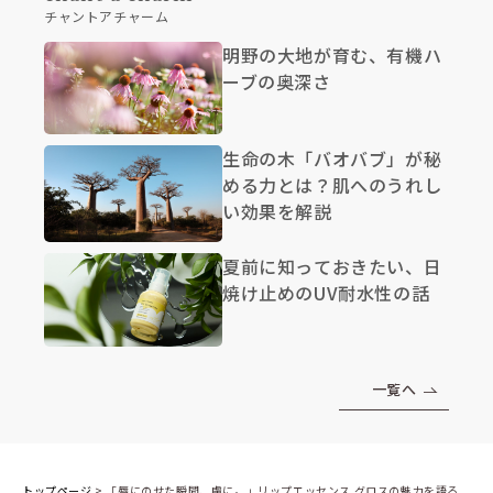
チャントアチャーム
明野の大地が育む、有機ハ
ーブの奥深さ
生命の木「バオバブ」が秘
める力とは？肌へのうれし
い効果を解説
夏前に知っておきたい、日
焼け止めのUV耐水性の話
一覧へ
トップページ
>
「唇にのせた瞬間、虜に。」リップエッセンス グロスの魅力を語る