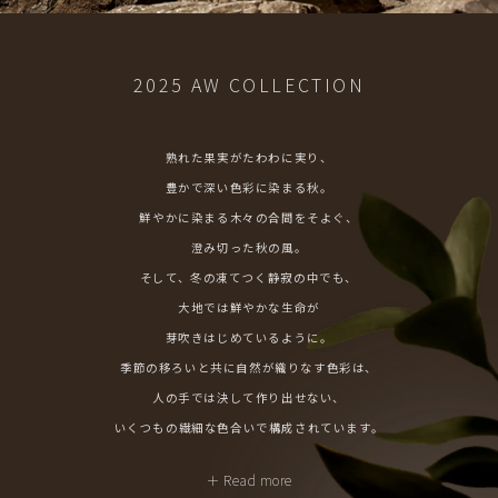
2025 AW COLLECTION
熟れた果実がたわわに実り、
豊かで深い色彩に染まる秋。
鮮やかに染まる木々の合間をそよぐ、
澄み切った秋の風。
そして、冬の凍てつく静寂の中でも、
大地では鮮やかな生命が
芽吹きはじめているように。
季節の移ろいと共に自然が織りなす色彩は、
人の手では決して作り出せない、
いくつもの繊細な色合いで構成されています。
＋ Read more