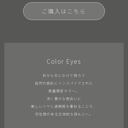
ご購入はこちら
Color Eyes
秋から冬にかけて移ろう
自然の色彩にインスパイアされた
数量限定カラー。
深く豊かな色合いに
美しいツヤと透明感を重ねることで、
存在感のある立体的な目もとへ。