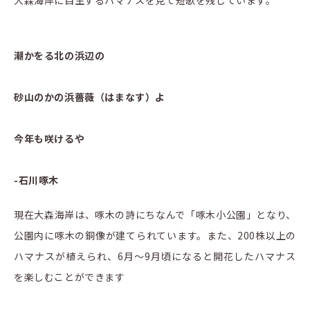
大森海岸に自生するハマナスを見て短歌を残しています。
潮かをる北の浜辺の
砂山のかの浜薔薇（はまなす）よ
今年も咲けるや
-石川啄木
現在大森海岸は、啄木の詩にちなんで「啄木小公園」となり、
公園内に啄木の銅像が建てられています。また、200株以上の
ハマナスが植えられ、6月〜9月頃になると開花したハマナス
を楽しむことができます