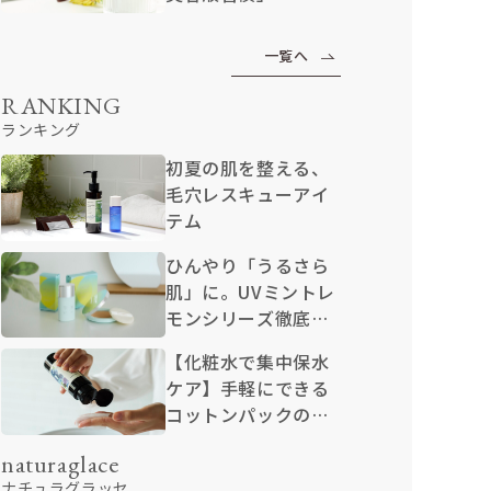
一覧へ
RANKING
ランキング
初夏の肌を整える、
毛穴レスキューアイ
テム
ひんやり「うるさら
肌」に。UVミントレ
モンシリーズ徹底解
説
【化粧水で集中保水
ケア】手軽にできる
コットンパックのや
り方
naturaglace
ナチュラグラッセ