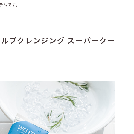
テム
です。
カルプクレンジング スーパークー