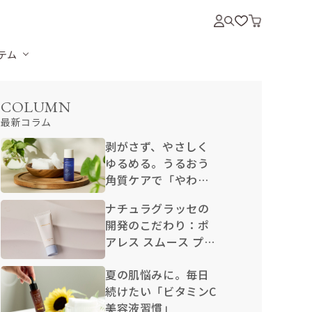
テム
COLUMN
最新コラム
剥がさず、やさしく
ゆるめる。うるおう
角質ケアで「やわら
か卵肌」
ナチュラグラッセの
開発のこだわり：ポ
アレス スムース プラ
イマー N
夏の肌悩みに。毎日
続けたい「ビタミンC
美容液習慣」