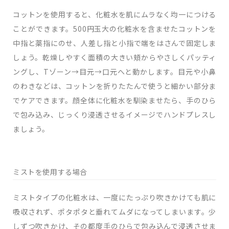
コットンを使用すると、化粧水を肌にムラなく均一につける
ことができます。500円玉大の化粧水を含ませたコットンを
中指と薬指にのせ、人差し指と小指で端をはさんで固定しま
しょう。乾燥しやすく面積の大きい頬からやさしくパッティ
ングし、Tゾーン→目元→口元へと動かします。目元や小鼻
のわきなどは、コットンを折りたたんで使うと細かい部分ま
でケアできます。顔全体に化粧水を馴染ませたら、手のひら
で包み込み、じっくり浸透させるイメージでハンドプレスし
ましょう。
ミストを使用する場合
ミストタイプの化粧水は、一度にたっぷり吹きかけても肌に
吸収されず、ポタポタと垂れてムダになってしまいます。少
しずつ吹きかけ、その都度手のひらで包み込んで浸透させま