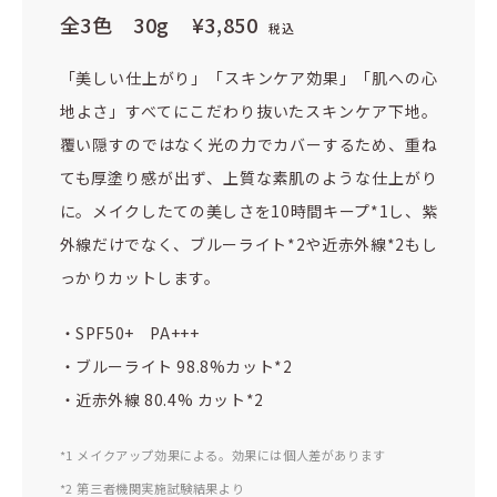
全3色 30g
¥3,850
税込
「美しい仕上がり」「スキンケア効果」「肌への心
地よさ」すべてにこだわり抜いたスキンケア下地。
覆い隠すのではなく光の力でカバーするため、重ね
ても厚塗り感が出ず、上質な素肌のような仕上がり
に。メイクしたての美しさを10時間キープ*1し、紫
外線だけでなく、ブルーライト*2や近赤外線*2もし
っかりカットします。
・SPF50+ PA+++
・ブルーライト 98.8%カット*2
・近赤外線 80.4% カット*2
*1 メイクアップ効果による。効果には個人差があります
*2 第三者機関実施試験結果より