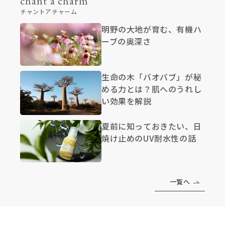
chant a charm
チャントアチャーム
明野の大地が育む、有機ハ
ーブの奥深さ
生命の木「バオバブ」が秘
める力とは？肌へのうれし
い効果を解説
夏前に知っておきたい、日
焼け止めのUV耐水性の話
一覧へ