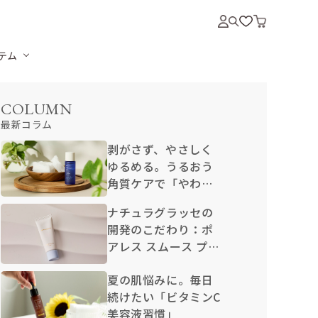
テム
COLUMN
最新コラム
剥がさず、やさしく
ゆるめる。うるおう
角質ケアで「やわら
か卵肌」
ナチュラグラッセの
開発のこだわり：ポ
アレス スムース プラ
イマー N
夏の肌悩みに。毎日
続けたい「ビタミンC
美容液習慣」