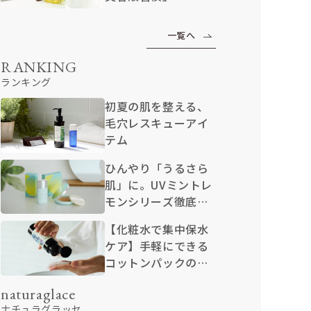
一覧へ
RANKING
ランキング
初夏の肌を整える、
毛穴レスキューアイ
テム
ひんやり「うるさら
肌」に。UVミントレ
モンシリーズ徹底解
説
【化粧水で集中保水
ケア】手軽にできる
コットンパックのや
り方
naturaglace
ナチュラグラッセ