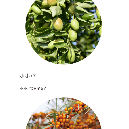
ホホバ
ホホバ種子油*