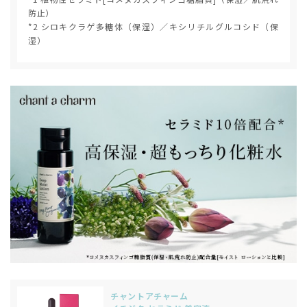
防止）
*2 シロキクラゲ多糖体（保湿）／キシリチルグルコシド（保
湿）
チャントアチャーム