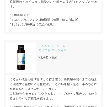
角質層のすみずみまで馴染み、化粧水の浸透*1をアップさせま
す。
*1 角質層まで
*2 コメヌカスフィンゴ糖脂質（保湿／肌荒れ防止）
*3 バオバブ種子油（保湿／柔軟）
チャントアチャーム
モイスト ローション
¥2,640
（税込）
うるおい成分がみずみずしく行き渡り、角質層の隅々まで心地よ
く浸透する絶妙とろみ化粧水。うるおいを抱え込み、手のひらに
肌が吸いつくようなもっちり肌に。
天然植物性セラミド*1やうるおいキープ成分*2配合で、肌のう
るおいやバリア機能を保ちます。
*1 植物性セラミド[コメヌカスフィンゴ糖脂質]（保湿／肌荒れ