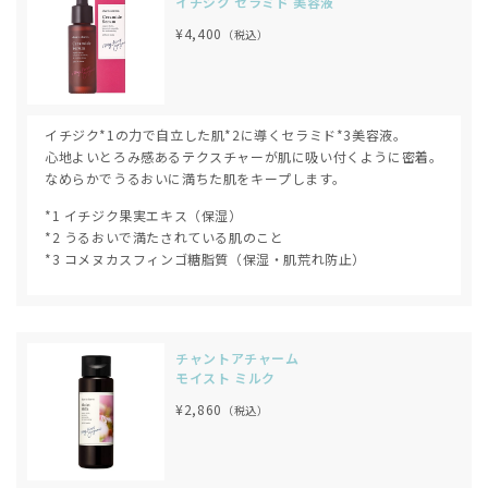
イチジク セラミド 美容液
¥4,400
（税込）
イチジク*1の力で自立した肌*2に導くセラミド*3美容液。
心地よいとろみ感あるテクスチャーが肌に吸い付くように密着。
なめらかでうるおいに満ちた肌をキープします。
*1 イチジク果実エキス（保湿）
*2 うるおいで満たされている肌のこと
*3 コメヌカスフィンゴ糖脂質（保湿・肌荒れ防止）
チャントアチャーム
モイスト ミルク
¥2,860
（税込）