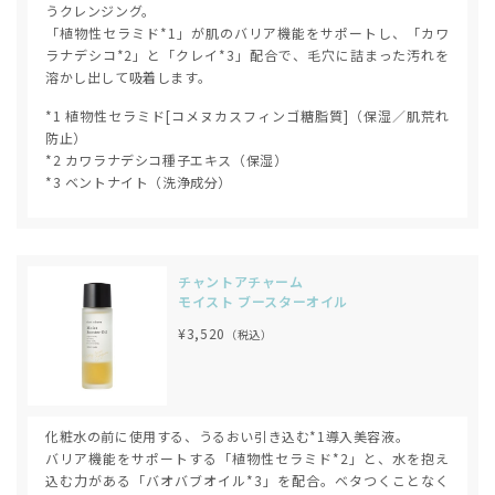
うクレンジング。
「植物性セラミド*1」が肌のバリア機能をサポートし、「カワ
ラナデシコ*2」と「クレイ*3」配合で、毛穴に詰まった汚れを
溶かし出して吸着します。
*1 植物性セラミド[コメヌカスフィンゴ糖脂質]（保湿／肌荒れ
防止）
*2 カワラナデシコ種子エキス（保湿）
*3 ベントナイト（洗浄成分）
チャントアチャーム
モイスト ブースターオイル
¥3,520
（税込）
化粧水の前に使用する、うるおい引き込む*1導入美容液。
バリア機能をサポートする「植物性セラミド*2」と、水を抱え
込む力がある「バオバブオイル*3」を配合。ベタつくことなく