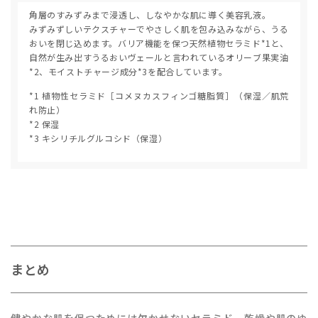
角層のすみずみまで浸透し、しなやかな肌に導く美容乳液。
みずみずしいテクスチャーでやさしく肌を包み込みながら、うる
おいを閉じ込めます。バリア機能を保つ天然植物セラミド*1と、
自然が生み出すうるおいヴェールと言われているオリーブ果実油
*2、モイストチャージ成分*3を配合しています。
*1 植物性セラミド［コメヌカスフィンゴ糖脂質］（保湿／肌荒
れ防止）
*2 保湿
*3 キシリチルグルコシド（保湿）
まとめ
健やかな肌を保つためには欠かせないセラミド。乾燥や肌のゆ