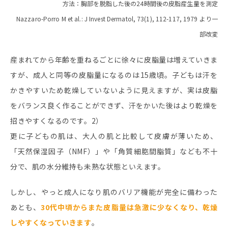
方法：胸部を脱脂した後の24時間後の皮脂産生量を測定
Nazzaro-Porro M et al.: J Invest Dermatol, 73(1), 112-117, 1979 より一
部改変
産まれてから年齢を重ねるごとに徐々に皮脂量は増えていきま
すが、成人と同等の皮脂量になるのは15歳頃。子どもは汗を
かきやすいため乾燥していないように見えますが、実は皮脂
をバランス良く作ることができず、汗をかいた後はより乾燥を
招きやすくなるのです。2）
更に子どもの肌は、大人の肌と比較して皮膚が薄いため、
「天然保湿因子（NMF）」や「角質細胞間脂質」なども不十
分で、肌の水分維持も未熟な状態といえます。
しかし、やっと成人になり肌のバリア機能が完全に備わった
あとも、
30代中頃からまた皮脂量は急激に少なくなり、乾燥
しやすくなっていきます
。