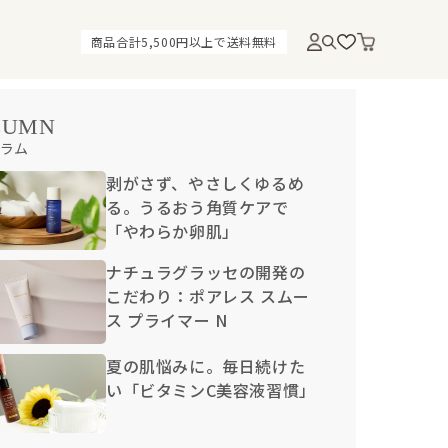
商品合計5,500円以上で送料無料
LUMN
ラム
剥がさず、やさしくゆるめ
る。うるおう角質ケアで
「やわらか卵肌」
ナチュラグラッセの開発の
こだわり：ポアレス スムー
ス プライマー N
夏の肌悩みに。毎日続けた
い「ビタミンC美容液習慣」