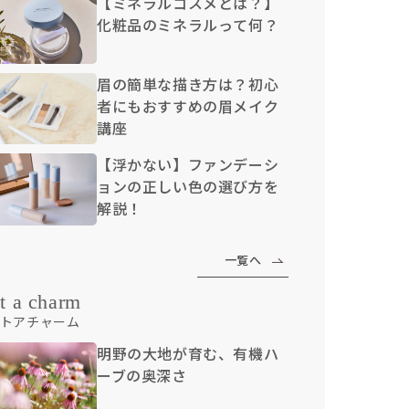
【ミネラルコスメとは？】
化粧品のミネラルって何？
眉の簡単な描き方は？初心
者にもおすすめの眉メイク
講座
【浮かない】ファンデーシ
ョンの正しい色の選び方を
解説！
一覧へ
t a charm
トアチャーム
明野の大地が育む、有機ハ
ーブの奥深さ