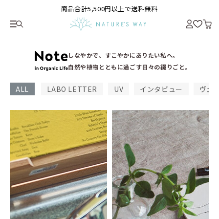
商品合計5,500円以上で送料無料
しなやかで、すこやかにありたい私へ。
自然や植物とともに過ごす日々の綴りごと。
ALL
LABO LETTER
UV
インタビュー
ヴェ