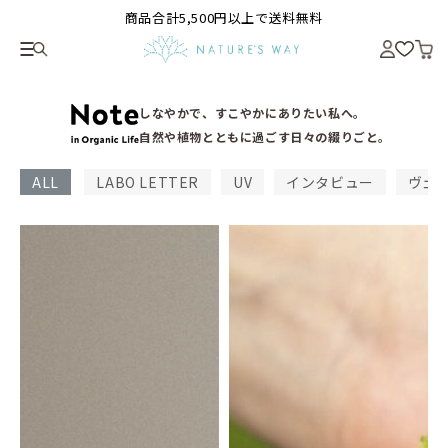
商品合計5,500円以上で送料無料
しなやかで、すこやかにありたい私へ。
自然や植物とともに過ごす日々の綴りごと。
ALL
LABO LETTER
UV
インタビュー
ヴェ