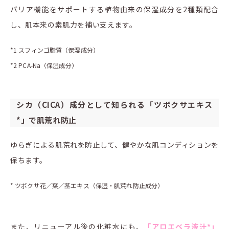
バリア機能をサポートする植物由来の保湿成分を2種類配合
し、肌本来の素肌力を補い支えます。
*1 スフィンゴ脂質（保湿成分）
*2 PCA-Na（保湿成分）
シカ（CICA）成分として知られる「ツボクサエキス
*」で肌荒れ防止
ゆらぎによる肌荒れを防止して、健やかな肌コンディションを
保ちます。
* ツボクサ花／葉／茎エキス（保湿・肌荒れ防止成分）
また、リニューアル後の化粧水にも、
「アロエベラ液汁*」