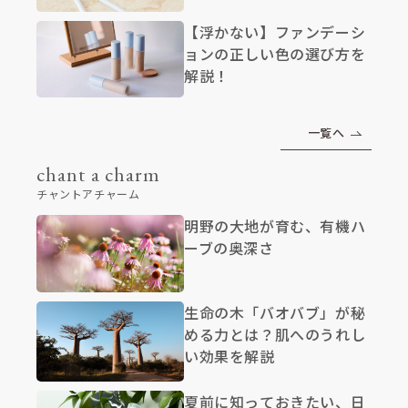
【浮かない】ファンデーシ
ョンの正しい色の選び方を
解説！
一覧へ
chant a charm
チャントアチャーム
明野の大地が育む、有機ハ
ーブの奥深さ
生命の木「バオバブ」が秘
める力とは？肌へのうれし
い効果を解説
夏前に知っておきたい、日