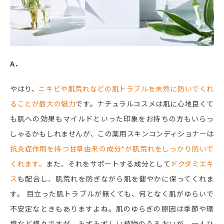
A．
やはり、
ニキビや肌荒れなどの肌トラブルを未然に防いでくれ
ることが最大の魅力
です。ナチュラルコスメは肌に心地良くて
も肌への効果もマイルドといった印象をお持ちの方もいらっ
しゃるかもしれませんが、この薬用スキンコンディショナーは
抗炎症作用を持つ甘草由来の成分*が肌荒れをしっかり防いで
くれます。
また、それをサポートする成分として
ドクダミエキ
ス
も配合し、肌荒れを防ぎながら肌を健やかに保ってくれま
す。 目立った肌トラブルが無くても、何となく肌がゆらいで
不安定なときもありますよね。肌のゆらぎの原因は季節や環
境など様々ですが、みずみずしい植物のうるおいが、一人ひ