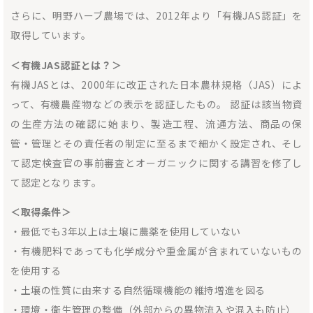
さらに、明野ハーブ農場では、2012年より「有機JAS認証」を
取得しています。
＜有機JAS認証とは？＞
有機JASとは、2000年に改正された日本農林規格（JAS）によ
って、有機農産物などの表示を認証したもの。 認証は該当物資
の生産方法の確認に始まり、製造工程、流通方法、商品の保
管・管理とその責任者の制定に至るまで細かく設定され、そし
て認定検査官の事前審査とオーガニックに関する講習を修了し
て認定となります。
＜取得条件＞
・最低でも3年以上は土壌に農薬を使用していない
・有機肥料であっても化学成分や重金属が含まれていないもの
を使用する
・土壌の性質に由来する自然循環機能の維持増進を図る
・環境・衛生管理の整備（外部からの異物流入や混入も防止）