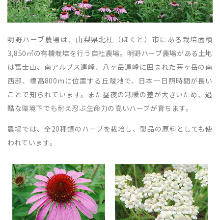
明野ハーブ農場は、山梨県北杜（ほくと）市にある栽培面積
3,850㎡の有機栽培を行う自社農場。明野ハーブ農場がある土地
は富士山、南アルプス連峰、八ヶ岳連峰に囲まれた茅ヶ岳の南
西部、標高800mに位置する丘陵地で、日本一日照時間が長い
ことで知られています。また昼夜の寒暖の差が大きいため、過
酷な環境下でも耐え忍ぶ生命力の高いハーブが育ちます。
農場では、全20種類のハーブを栽培し、製品の原料としても使
われています。