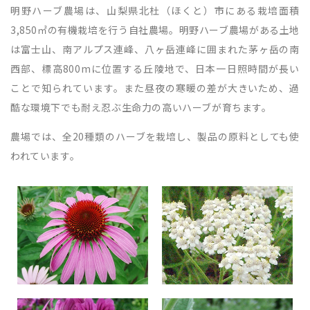
明野ハーブ農場は、山梨県北杜（ほくと）市にある栽培面積
3,850㎡の有機栽培を行う自社農場。明野ハーブ農場がある土地
は富士山、南アルプス連峰、八ヶ岳連峰に囲まれた茅ヶ岳の南
西部、標高800mに位置する丘陵地で、日本一日照時間が長い
ことで知られています。また昼夜の寒暖の差が大きいため、過
酷な環境下でも耐え忍ぶ生命力の高いハーブが育ちます。
農場では、全20種類のハーブを栽培し、製品の原料としても使
われています。