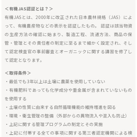
＜有機JAS認証とは？＞
有機JASとは、2000年に改正された日本農林規格（JAS）によ
って、有機農産物などの表示を認証したもの。 認証は該当物資
の生産方法の確認に始まり、製造工程、流通方法、商品の保
管・管理とその責任者の制定に至るまで細かく設定され、そし
て認定検査官の事前審査とオーガニックに関する講習を修了し
て認定となります。
＜取得条件＞
・最低でも3年以上は土壌に農薬を使用していない
・有機肥料であっても化学成分や重金属が含まれていないもの
を使用する
・土壌の性質に由来する自然循環機能の維持増進を図る
・環境・衛生管理の整備（外部からの異物流入や混入も防止）
・上記に関する管理プログラムの制定とその実施
・上記に付帯する全ての事項に関する第三者認定機関による検