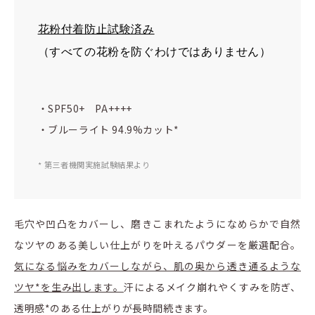
花粉付着防止試験済み
（すべての花粉を防ぐわけではありません）
・SPF50+ PA++++
・ブルーライト 94.9%カット*
* 第三者機関実施試験結果より
毛穴や凹凸をカバーし、磨きこまれたようになめらかで自然
なツヤのある美しい仕上がりを叶えるパウダーを厳選配合。
気になる悩みをカバーしながら、肌の奥から透き通るような
ツヤ*を生み出します。
汗によるメイク崩れやくすみを防ぎ、
透明感*のある仕上がりが長時間続きます。