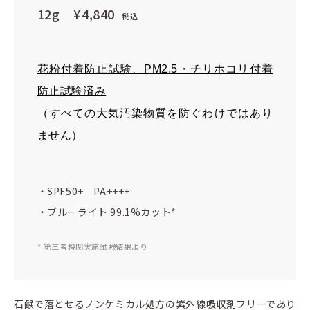
12g
¥4,840
税込
花粉付着防止試験、PM2.5・チリホコリ付着
防止試験済み
（すべての大気汚染物質を防ぐわけではあり
ません）
・SPF50+ PA++++
・ブルーライト 99.1%カット*
* 第三者機関実施試験結果より
石鹸で落とせるノンケミカル処方の紫外線吸収剤フリーであり