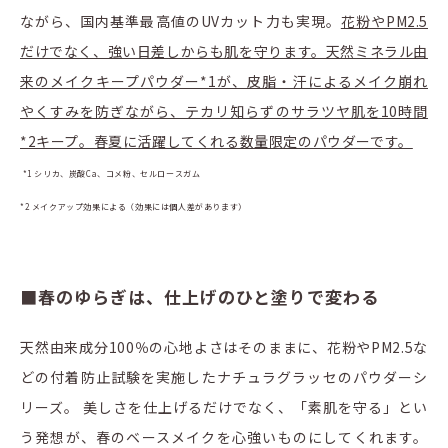
ながら、国内基準最高値のUVカット力も実現。
花粉やPM2.5
だけでなく、強い日差しからも肌を守ります。天然ミネラル由
来のメイクキープパウダー*1が、皮脂・汗によるメイク崩れ
やくすみを防ぎながら、テカリ知らずのサラツヤ肌を10時間
*2キープ。春夏に活躍してくれる数量限定のパウダーです。
*1 シリカ、炭酸Ca、コメ粉、セルロースガム
*2 メイクアップ効果による（効果には個人差があります）
■春のゆらぎは、仕上げのひと塗りで変わる
天然由来成分100％の心地よさはそのままに、花粉やPM2.5な
どの付着防止試験を実施したナチュラグラッセのパウダーシ
リーズ。 美しさを仕上げるだけでなく、「素肌を守る」とい
う発想が、春のベースメイクを心強いものにしてくれます。