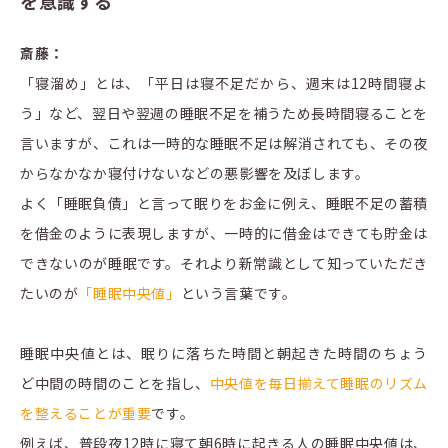
を意識する
斎藤：
「寝溜め」とは、「平日は寝不足だから、週末は12時間寝よ
う」など、翌日や翌週の睡眠不足を補うため長時間寝ることを
言いますが、これは一時的な睡眠不足は解消されても、その夜
からなかなか寝付けないなどの悪影響を及ぼします。
よく「睡眠負債」と言って眠りをお金に例え、睡眠不足の蓄積
を借金のように表現しますが、一時的に借金はできても貯金は
できないのが睡眠です。それより新常識として知っていただき
たいのが
「睡眠中央値」
という言葉です。
睡眠中央値とは、眠りに落ちた時間と朝起きた時間のちょう
ど中間の時間のことを指し、
中央値を毎日揃えて睡眠のリズム
を整えることが重要
です。
例えば、普段夜12時に寝て朝6時に起きる人の睡眠中央値は、