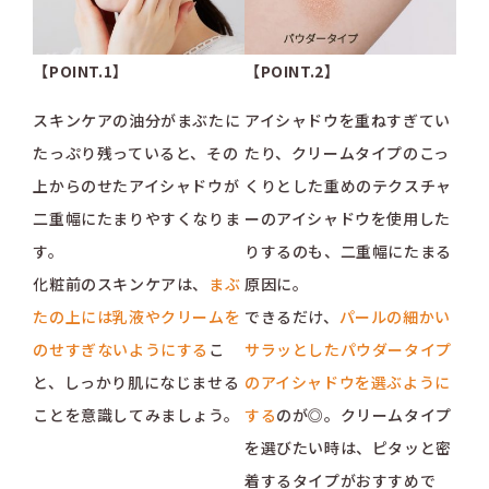
【POINT.1】
【POINT.2】
スキンケアの油分がまぶたに
アイシャドウを重ねすぎてい
たっぷり残っていると、その
たり、クリームタイプのこっ
上からのせたアイシャドウが
くりとした重めのテクスチャ
二重幅にたまりやすくなりま
ーのアイシャドウを使用した
す。
りするのも、二重幅にたまる
化粧前のスキンケアは、
まぶ
原因に。
たの上には乳液やクリームを
できるだけ、
パールの細かい
のせすぎないようにする
こ
サラッとしたパウダータイプ
と、しっかり肌になじませる
のアイシャドウを選ぶように
ことを意識してみましょう。
する
のが◎。クリームタイプ
を選びたい時は、ピタッと密
着するタイプがおすすめで