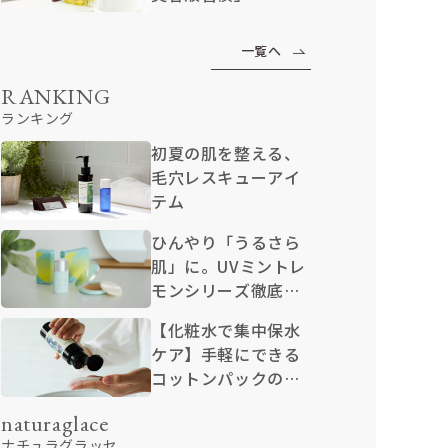
一覧へ
RANKING
ランキング
初夏の肌を整える、
毛穴レスキューアイ
テム
ひんやり「うるさら
肌」に。UVミントレ
モンシリーズ徹底解
説
【化粧水で集中保水
ケア】手軽にできる
コットンパックのや
り方
naturaglace
ナチュラグラッセ