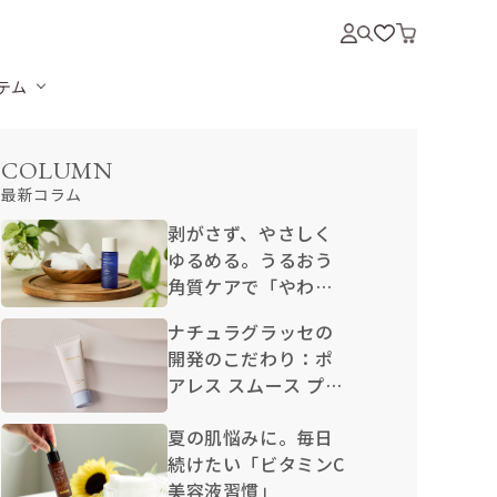
テム
COLUMN
最新コラム
剥がさず、やさしく
ゆるめる。うるおう
角質ケアで「やわら
か卵肌」
ナチュラグラッセの
開発のこだわり：ポ
アレス スムース プラ
イマー N
夏の肌悩みに。毎日
続けたい「ビタミンC
美容液習慣」